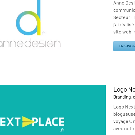
Anne Desi
communicat
Secteur : 
j'ai réalis
site web, 
EN SAVOI
Logo Ne
Branding
,
c
Logo NextP
blogueuse
voyages, n
avec notre