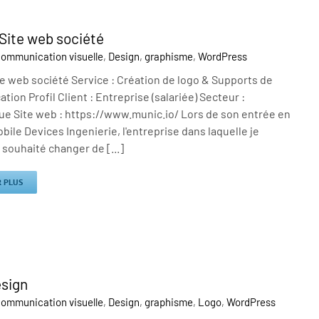
 Site web société
ommunication visuelle
,
Design
,
graphisme
,
WordPress
te web société Service : Création de logo & Supports de
ion Profil Client : Entreprise (salariée) Secteur :
ue Site web : https://www.munic.io/ Lors de son entrée en
bile Devices Ingenierie, l'entreprise dans laquelle je
a souhaité changer de [...]
R PLUS
sign
ommunication visuelle
,
Design
,
graphisme
,
Logo
,
WordPress