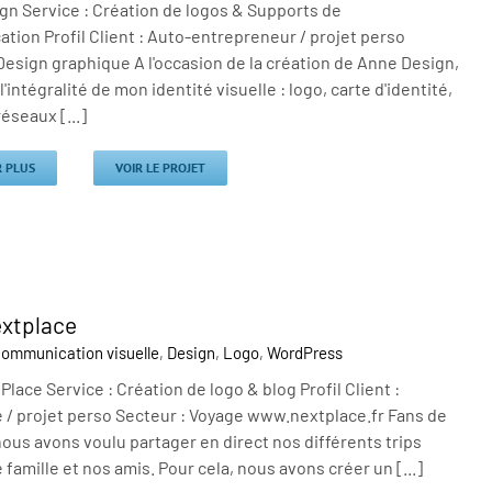
gn Service : Création de logos & Supports de
ion Profil Client : Auto-entrepreneur / projet perso
Design graphique A l'occasion de la création de Anne Design,
é l'intégralité de mon identité visuelle : logo, carte d'identité,
réseaux [...]
R PLUS
VOIR LE PROJET
xtplace
ommunication visuelle
,
Design
,
Logo
,
WordPress
lace Service : Création de logo & blog Profil Client :
 / projet perso Secteur : Voyage www.nextplace.fr Fans de
ous avons voulu partager en direct nos différents trips
 famille et nos amis. Pour cela, nous avons créer un [...]