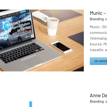
Munic –
Branding
,
c
Munic : Si
communicat
Télématiq
bourse, Mo
travaille, 
EN SAVOI
Anne De
Branding
,
c