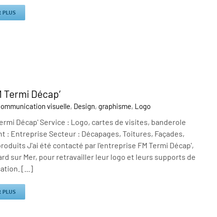
R PLUS
 Termi Décap’
ommunication visuelle
,
Design
,
graphisme
,
Logo
rmi Décap' Service : Logo, cartes de visites, banderole
ent : Entreprise Secteur : Décapages, Toitures, Façades,
roduits J'ai été contacté par l'entreprise FM Termi Décap',
ard sur Mer, pour retravailler leur logo et leurs supports de
ion. [...]
R PLUS