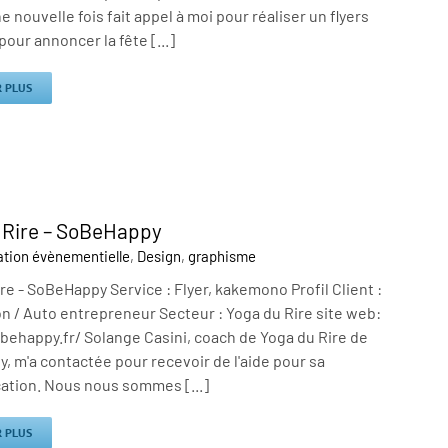
ne nouvelle fois fait appel à moi pour réaliser un flyers
pour annoncer la fête [...]
R PLUS
 Rire – SoBeHappy
tion évènementielle
,
Design
,
graphisme
re - SoBeHappy Service : Flyer, kakemono Profil Client :
n / Auto entrepreneur Secteur : Yoga du Rire site web:
behappy.fr/ Solange Casini, coach de Yoga du Rire de
 m'a contactée pour recevoir de l'aide pour sa
tion. Nous nous sommes [...]
R PLUS