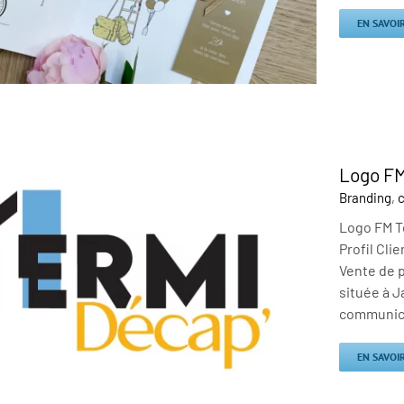
EN SAVOI
Logo FM
Branding
,
c
Logo FM Te
Profil Cli
Vente de p
située à J
communicat
EN SAVOI