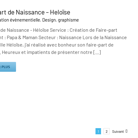
art de Naissance – Heloïse
tion évènementielle
,
Design
,
graphisme
 de Naissance - Héloïse Service : Création de Faire-part
ent : Papa & Maman Secteur : Naissance Lors de la Naissance
ille Héloïse, j'ai réalisé avec bonheur son faire-part de
 Heureux et impatients de présenter notre [...]
R PLUS
1
2
Suivant