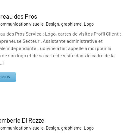
reau des Pros
ommunication visuelle
,
Design
,
graphisme
,
Logo
u des Pros Service : Logo, cartes de visites Profil Client :
epreneuse Secteur : Assistante administrative et
e indépendante Ludivine a fait appelle à moi pour la
n de son logo et de sa carte de visite dans le cadre de la
..]
R PLUS
omberie Di Rezze
ommunication visuelle
,
Design
,
graphisme
,
Logo