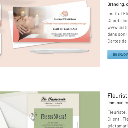
Branding
,
c
Institut F
Client : I
www.instit
dans son I
Cartes de 
EN SAVOI
Fleurist
communica
Fleuriste,
Client : 
@letamaris