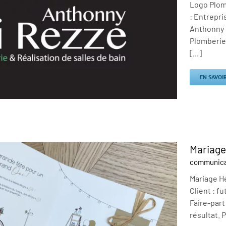
Logo Plomb
: Entrepri
Anthonny m
Plomberie 
[...]
EN SAVOI
Mariage
communica
Mariage He
Client : f
Faire-part
résultat. P