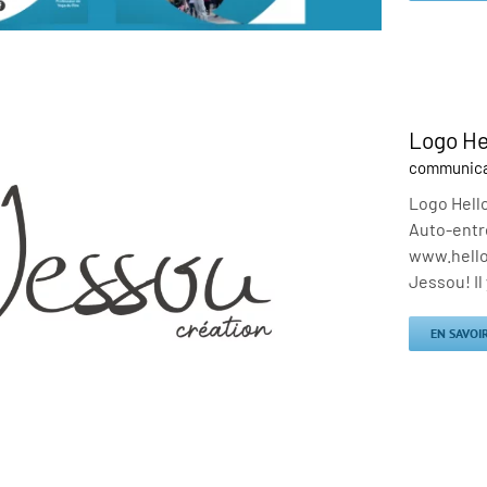
Logo He
communicat
Logo Hello
Auto-entre
www.hello
Jessou! Il 
EN SAVOI