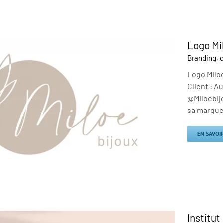
Logo Mi
Branding
,
c
Logo Miloe
Client : A
@Miloebijo
sa marque 
EN SAVOI
Institu