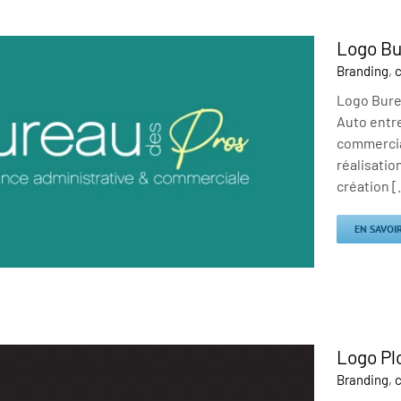
Logo Bu
Branding
,
c
Logo Burea
Auto entr
commercial
réalisatio
création [.
EN SAVOI
Logo Pl
Branding
,
c