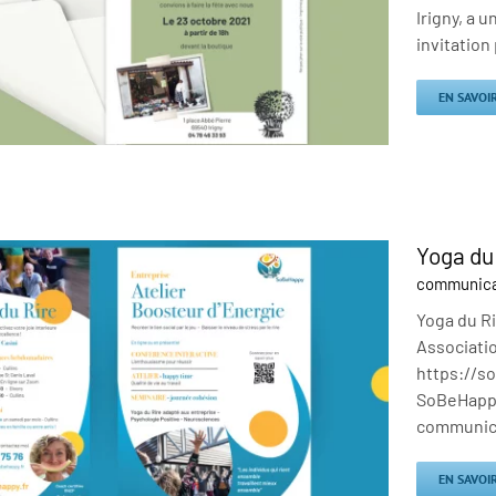
Irigny, a u
invitation 
EN SAVOI
Yoga du
communica
Yoga du Ri
Associatio
https://so
SoBeHappy,
communica
EN SAVOI