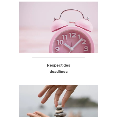
Respect
des
deadlines