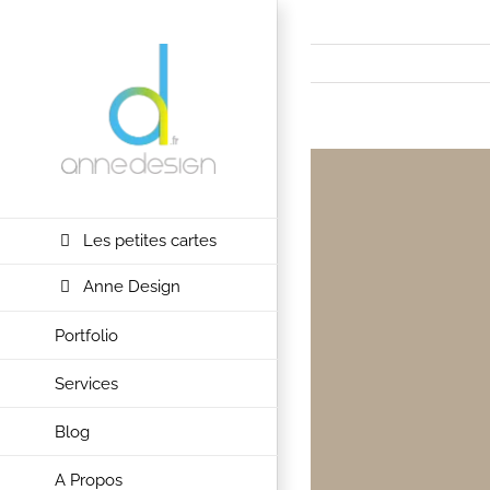
Passer
au
contenu
View
Larger
Image
Les petites cartes
Anne Design
Portfolio
Services
Blog
A Propos