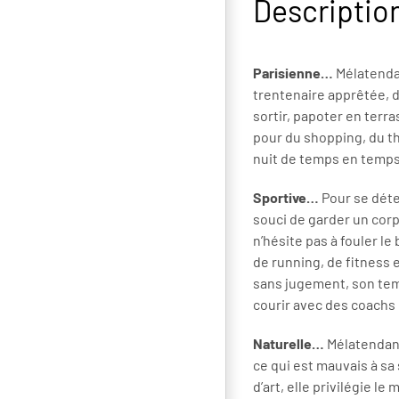
Descriptio
Parisienne…
Mélatendan
trentenaire apprêtée, 
sortir, papoter en terr
pour du shopping, du th
nuit de temps en temp
Sportive…
Pour se dét
souci de garder un cor
n’hésite pas à fouler le
de running, de fitness e
sans jugement, son tem
courir avec des coachs 
Naturelle…
Mélatendanc
ce qui est mauvais à sa
d’art, elle privilégie l