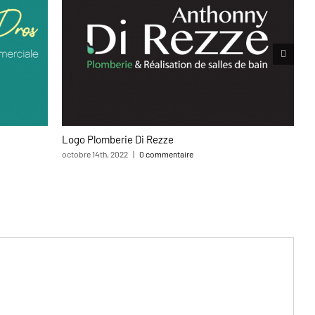
Logo Plomberie Di Rezze
M
octobre 14th, 2022
|
0 commentaire
av