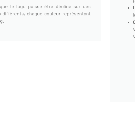
 que le logo puisse être décliné sur des
 différents, chaque couleur représentant
l
g.
V
V