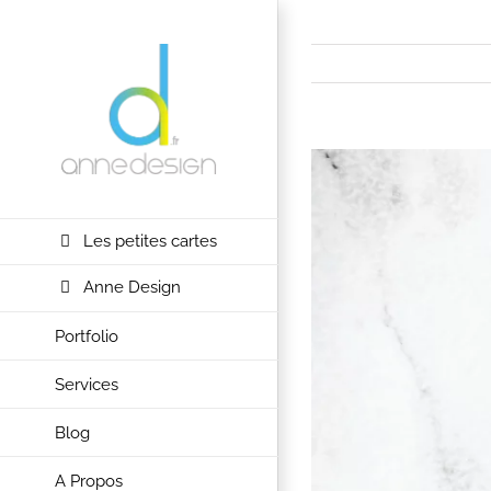
Passer
au
contenu
View
Larger
Image
Les petites cartes
Anne Design
Portfolio
Services
Blog
A Propos