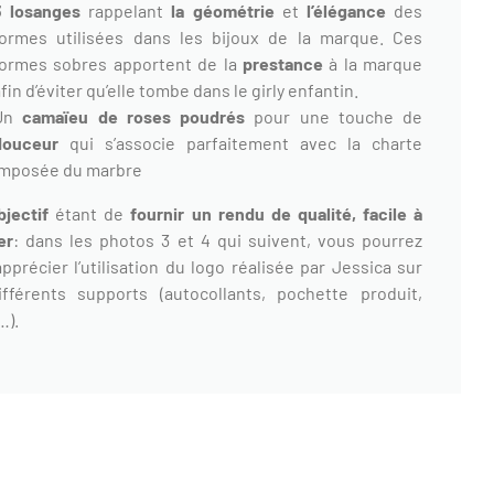
3 losanges
rappelant
la géométrie
et
l’élégance
des
formes utilisées dans les bijoux de la marque. Ces
formes sobres apportent de la
prestance
à la marque
fin d’éviter qu’elle tombe dans le girly enfantin.
Un
camaïeu de roses poudrés
pour une touche de
douceur
qui s’associe parfaitement avec la charte
imposée du marbre
jectif
étant de
fournir un rendu de qualité, facile à
er
: dans les photos 3 et 4 qui suivent, vous pourrez
pprécier l’utilisation du logo réalisée par Jessica sur
fférents supports (autocollants, pochette produit,
…).