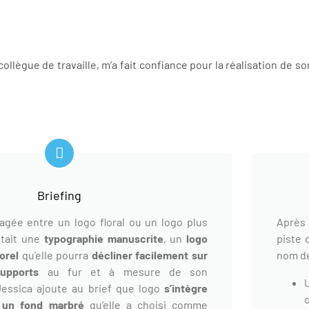
llègue de travaille, m’a fait confiance pour la réalisation de so
Briefing
tagée entre un logo floral ou un logo plus
Après 
itait une
typographie manuscrite
, un
logo
piste 
orel
qu’elle pourra
décliner facilement sur
nom de
supports
au fur et à mesure de son
essica ajoute au brief que logo
s’intègre
 un fond marbré
qu’elle a choisi comme