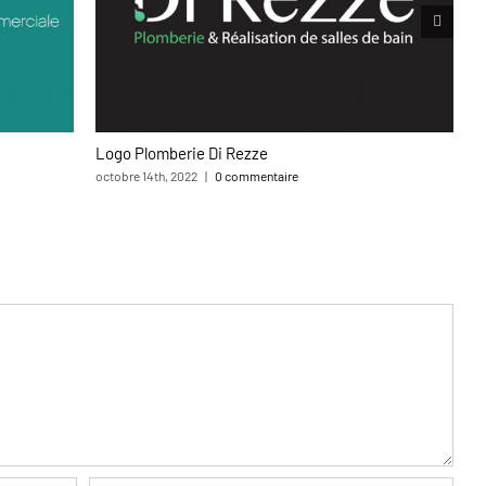
Logo Plomberie Di Rezze
M
octobre 14th, 2022
|
0 commentaire
av