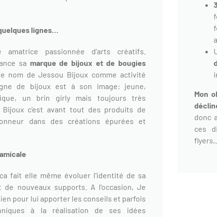
quelques lignes…
a
 amatrice passionnée d’arts créatifs.
 lance sa
marque de bijoux et de bougies
e nom de Jessou Bijoux comme activité
igne de bijoux est à son image: jeune,
Mon ob
ique, un brin girly mais toujours très
déclin
 Bijoux c’est avant tout des produits de
donc a
’honneur dans des créations épurées et
ces di
flyers,
 amicale
ca fait elle même évoluer l’identité de sa
 de nouveaux supports. A l’occasion, Je
ien pour lui apporter les conseils et parfois
niques à la réalisation de ses idées