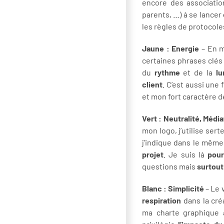
encore des associatio
parents, …) à se lancer
les règles de protocol
Jaune : Energie
– En m
certaines phrases clés 
du
rythme
et de la
lu
client
. C’est aussi une
et mon fort caractère de
Vert : Neutralité, Média
mon logo, j’utilise sert
j’indique dans le mêm
projet
. Je suis là
pour
questions mais
surtout
Blanc : Simplicité
– Le 
respiration
dans la créa
ma charte graphique 