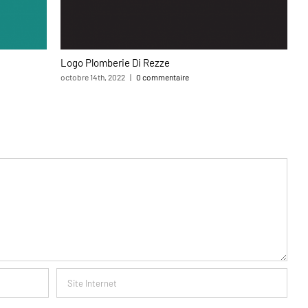
Logo Plomberie Di Rezze
M
octobre 14th, 2022
|
0 commentaire
av