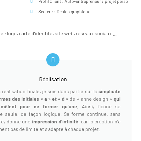
Profil Client : Auto-entrepreneur / projet perso
Secteur : Design graphique
lle : logo, carte d’identité, site web, réseaux sociaux …
Réalisation
 réalisation finale, je suis donc partie sur la
simplicité
rmes des initiales « a » et « d »
de « anne design »
qui
remêlent pour ne former qu’une
. Ainsi, l’icône se
e seule, de façon logique. Sa forme continue, sans
re, donne une
impression d’infinité
, car la création n’a
ment pas de limite et s’adapte à chaque projet.