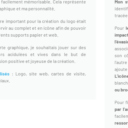
 facilement mémorisable. Cela représente
Mon st
aphique et ma personnalité.
identi
tracée
e important pour la création du logo était
rvir au complet et en icône afin de pouvoir
Pour
l
érents supports papier et web.
impact
l’évas
rte graphique, je souhaitais jouer sur des
associ
urs acidulées et vives dans le but de
son c
ion positive et joyeuse de la création.
l’autr
ajoute
lisés
: Logo, site web, cartes de visite,
L’icôn
ciaux.
blanch
ou bro
Pour f
par l’
facil
resso