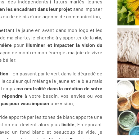
ns, des indépendants ( futurs mariés, jeunes
en les encadrant dans leur projet
sans imposer
es ou de délais d’une agence de communication.
ettant le jaune en avant dans mon logo et les
de ma charte, je cherche à y apporter de la
vie
,
mière
pour
illuminer et impacter la vision du
 façon de montrer mon énergie, ma joie de vivre
 bélier.
tion
– En passant par le vert dans le dégradé de
e la couleur qui mélange le jaune et le bleu mais
e temps
ma neutralité dans la création de votre
 répondre
à votre besoin, vos envies ou vos
 pas pour vous imposer
une vision.
vide apporté par les zones de blanc apporte une
tion qui devient alors plus
lisible
. En épurant
avec un fond blanc et beaucoup de vide, je