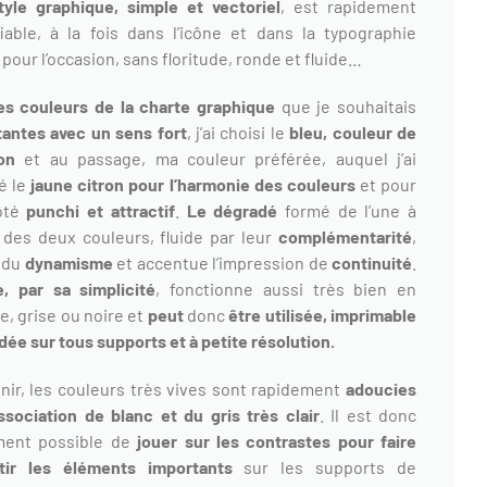
yle graphique, simple et vectoriel
, est rapidement
fiable, à la fois dans l’icône et dans la typographie
 pour l’occasion, sans floritude, ronde et fluide…
es couleurs de la charte graphique
que je souhaitais
antes avec un sens fort
, j’ai choisi le
bleu, couleur de
ion
et au passage, ma couleur préférée, auquel j’ai
é le
jaune citron pour l’harmonie des couleurs
et pour
ôté
punchi et attractif
.
Le dégradé
formé de l’une à
e des deux couleurs, fluide par leur
complémentarité
,
 du
dynamisme
et accentue l’impression de
continuité
.
e, par sa simplicité
, fonctionne aussi très bien en
e, grise ou noire et
peut
donc
être utilisée, imprimable
dée sur tous supports et à petite résolution.
inir, les couleurs très vives sont rapidement
adoucies
association de blanc et du gris très clair
. Il est donc
ement possible de
jouer sur les contrastes pour faire
rtir les éléments importants
sur les supports de