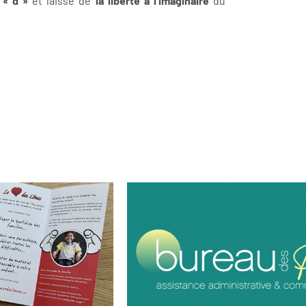
 « d »
et laisse de
la liberté à l’imaginaire
du