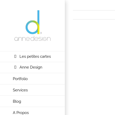
Passer
au
contenu
View
Larger
Image
Les petites cartes
Anne Design
Portfolio
Services
Blog
A Propos