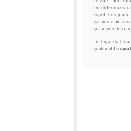
Le Sub Mares Clu
les différences 
esprit très jeune
passion mais auss
qui suivent les so
Le logo doit don
qualificatifs:
sport