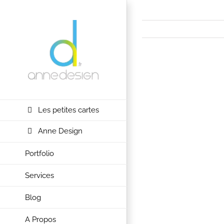
Passer
au
contenu
View
Larger
Image
Les petites cartes
Anne Design
Portfolio
Services
Blog
A Propos