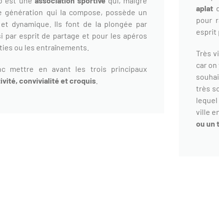
b est une
association sportive
qui, malgré
aplat
d
de génération qui la compose, possède un
pour r
 et dynamique. Ils font de la plongée par
esprit
i par esprit de partage et pour les apéros
rties ou les entraînements.
Très v
car on
c mettre en avant les trois principaux
souhai
ivité, convivialité et croquis
.
très s
lequel
ville 
ou un