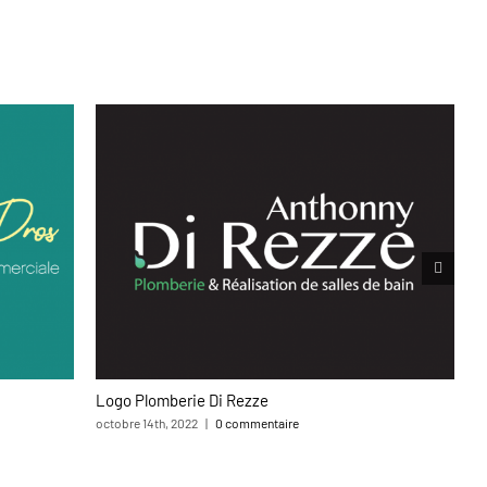
Logo Plomberie Di Rezze
M
octobre 14th, 2022
|
0 commentaire
av