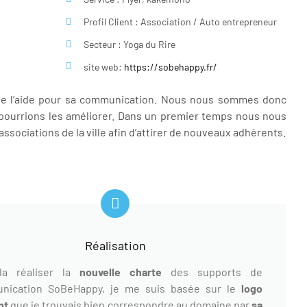
Profil Client : Association / Auto entrepreneur
Secteur : Yoga du Rire
site web:
https://sobehappy.fr/
 de l’aide pour sa communication. Nous nous sommes donc
pourrions les améliorer. Dans un premier temps nous nous
sociations de la ville afin d’attirer de nouveaux adhérents.
Réalisation
la réaliser la
nouvelle charte
des supports de
nication SoBeHappy, je me suis basée sur le
logo
nt
que je trouvais bien correspondre au domaine par
sa