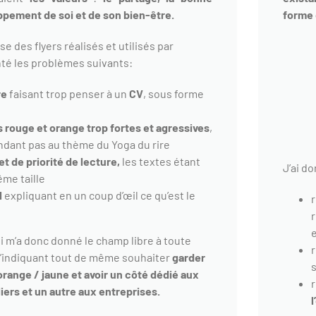
ppement de soi et de son bien-être.
forme 
se des flyers réalisés et utilisés par
nté les problèmes suivants:
re
faisant trop penser à un
CV
, sous forme
 rouge et orange trop fortes et agressives
,
dant pas au thème du Yoga du rire
t de priorité de lecture,
les textes étant
J’ai do
ême taille
l
expliquant en un coup d’œil ce qu’est le
i m’a donc donné le champ libre à toute
’indiquant tout de même souhaiter
garder
s
range / jaune et avoir un côté dédié aux
liers et un autre aux entreprises.
l