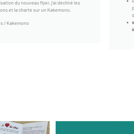
u
lisation du nouveau flyer, j’ai décliné les
ons et la charte sur un Kakemono.
q
rs / Kakemono