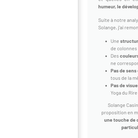
humeur, le dévelo
Suite à notre analy
Solange, j’ai remo
Une
structu
de colonnes
Des
couleurs
ne correspon
Pas de sens e
tous de la m
Pas de visue
Yoga du Rire
Solange Casin
proposition en m
une touche de o
particu