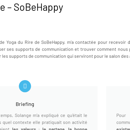
re – SoBeHappy
 de Yoga du Rire de SoBeHappy, m’a contactée pour recevoir
lyser ses supports de communication et trouver comment nous 
es supports de communication qui serviront pour le salon des as
Briefing
emps, Solange m’a expliqué ce qu’était le
Pour 
 quel contexte elle pratiquait son activité
commu
taient
les valeurs
:
le partage, la bonne
exista