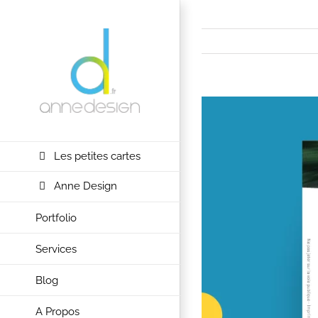
Passer
au
contenu
View
Larger
Image
Les petites cartes
Anne Design
Portfolio
Services
Blog
A Propos