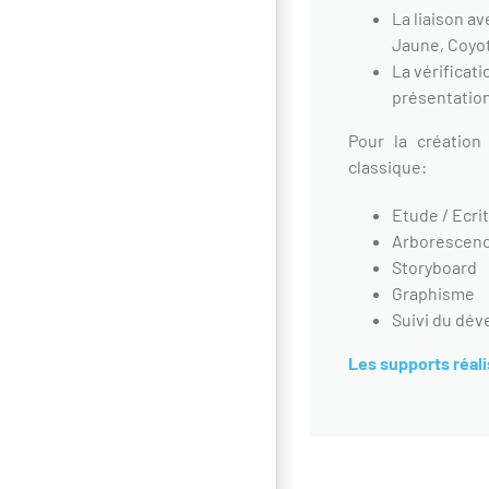
La liaison a
Jaune, Coyo
La vérificat
présentatio
Pour la création 
classique:
Etude / Ecri
Arborescenc
Storyboard
Graphisme
Suivi du dé
Les supports réal