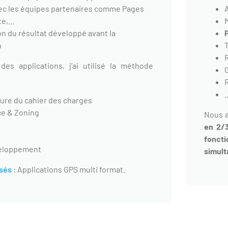
vec les équipes partenaires comme Pages
te,…
ion du résultat développé avant la
n
des applications, j’ai utilisé la méthode
ture du cahier des charges
e & Zoning
Nous a
en 2/3
fonct
veloppement
simult
isés
: Applications GPS multi format.