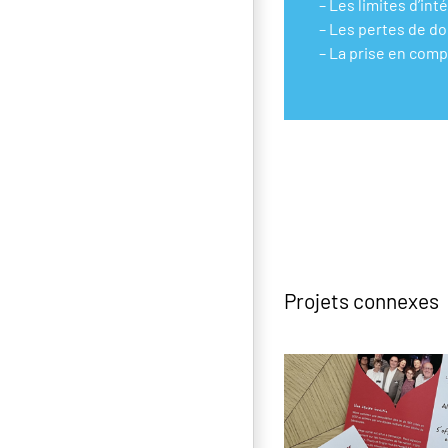
– Les limites d’in
– Les pertes de d
– La prise en comp
Projets connexes