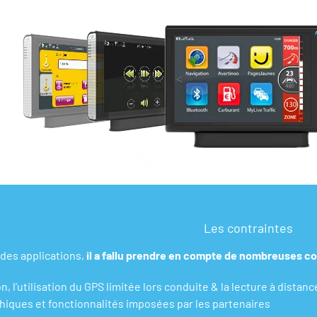
Les contraintes
 des applications,
il a fallu prendre en compte de nombreuses co
, l’utilisation du GPS limitée lors conduite & la lecture à distanc
hiques et fonctionnalités imposées par les partenaires