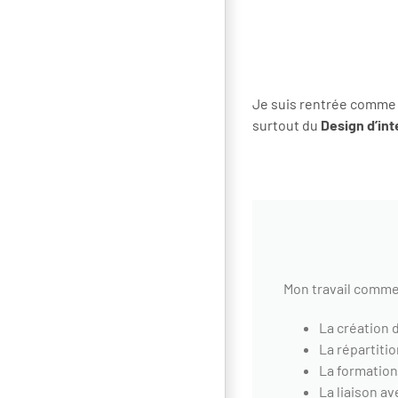
Je suis rentrée comm
surtout du
Design d’int
Mon travail comm
La création 
La répartitio
La formation
La liaison a