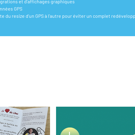
tégrations et d’affichages graphiques
onnées GPS
te du resize d’un GPS à l’autre pour éviter un complet redévelo