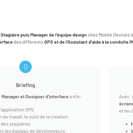
e
Stagiaire puis Manager de l’équipe design
chez Mobile Devices I
erface
des différents
GPS et de l’Assistant d’aide à la conduite 
Briefing
e
Manager et Designer d’interface
a été:
Avec 
écrans
d’application GPS
et les
n du travail, le suivi de la création
 des stagiaires
vec les équipes de développeurs