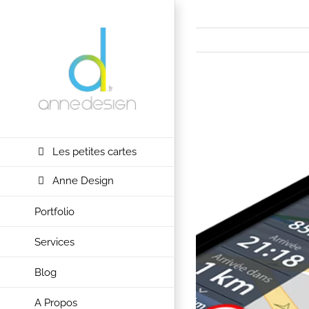
Passer
au
contenu
View
Larger
Image
Les petites cartes
Anne Design
Portfolio
Services
Blog
A Propos