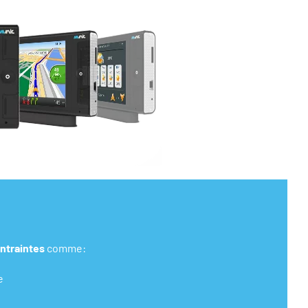
ntraintes
comme:
e