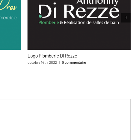
Logo Plomberie Di Rezze
M
octobre 14th, 2022
|
0 commentaire
av