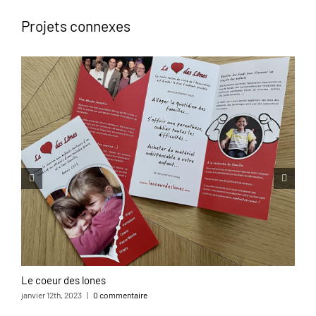
Projets connexes
Le coeur des lones
L
janvier 12th, 2023
|
0 commentaire
o