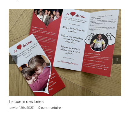
Le coeur des lones
L
janvier 12th, 2023
|
0 commentaire
o