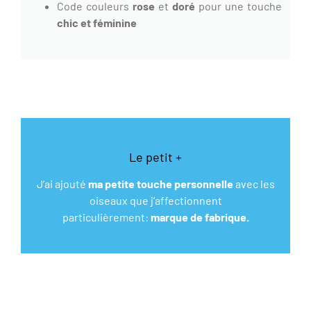
Code couleurs
rose
et
doré
pour une touche
chic et féminine
Le petit +
J’ai ajouté
ma petite touche personnelle
avec les
oiseaux que j’affectionnent
particulièrement:
marque de fabrique.